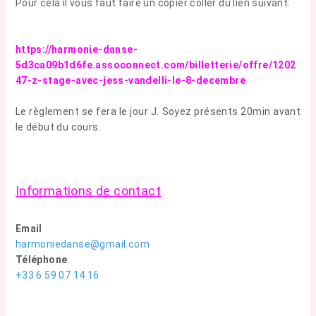
Pour cela il vous faut faire un copier coller du lien suivant:
https://harmonie-danse-
5d3ca09b1d6fe.assoconnect.com/billetterie/offre/1202
47-z-stage-avec-jess-vandelli-le-8-decembre
Le règlement se fera le jour J. Soyez présents 20min avant
le début du cours.
Informations de contact
Email
harmoniedanse@gmail.com
Téléphone
+33 6 59 07 14 16